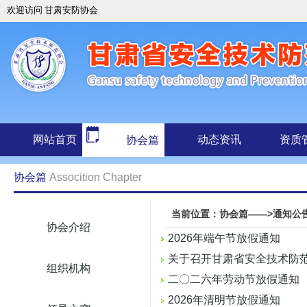
欢迎访问 甘肃安防协会
网站首页
动态资讯
资质
协会篇
协会篇
Assocition Chapter
当前位置：协会篇——>通知公
协会介绍
2026年端午节放假通知
关于召开甘肃省安全技术防范
组织机构
二〇二六年劳动节放假通知
2026年清明节放假通知